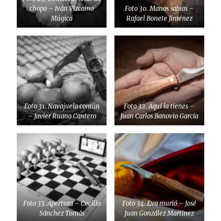
chopo – Iván Vizcaino
Foto 30. Manos sabias –
Múgica
Rafael Bonete Jiménez
Foto 31. Navajuelo común
Foto 32. Aquí la tienes –
– Javier Ruano Cantero
Juan Carlos Banovio García
Foto 33. Apertura – Cecilio
Foto 34. Eva murió – José
Sánchez Tomás
Juan González Martinez