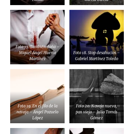
Foto 17. También daña –
Miguel Ángel Huerta
Foto 18. Stop desahucios –
Martínez
Gabriel Martínez Toledo
Foto 19. En el filo de la
Foto 20. Navaja nueva,
navaja – Ángel Pozuelo
pan viejo – Julio Tomás
López
Gómez