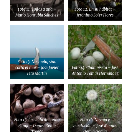
Foto 11. Todas a una –
Foto 12. En su hábitat –
Mario Honrubia Sánchez
Jerónimo Soler Flores
Foto 13. No vuela, sino
corta el mar – José Javier
Foto 14. Champiseta – José
Fito Martín
Antonio Tomás Hernández
Foto 15. La caída del reino
Foto 16. Navaja y
Fungi – Daniel Reina
vegetación – José Manuel
Tomás
García García