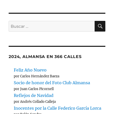
el
Reunión
de
Febrero
2019
BU
Buscar
por:
2024, ALMANSA EN 366 CALLES
Feliz Año Nuevo
por Carlos Hernández Baeza
Socio de honor del Foto Club Almansa
por Juan Carlos Picornell
Reflejos de Navidad
por Andrés Collado Calleja
Inocentes por la Calle Federico García Lorca