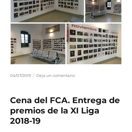
Publicado
en
04/07/2019
Deja un comentario
el
Re-
inauguración
Exposición
Cena del FCA. Entrega de
del
FCA:
premios de la XI Liga
ALMANSA
2018-19
366
RETRATOS