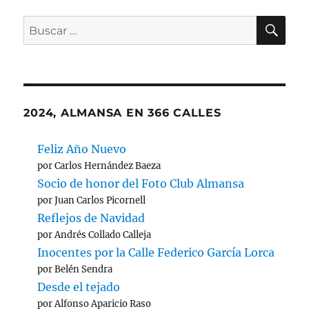
Entrega
de
BU
Buscar
premios
por:
de
la
XI
Liga
2018-
2024, ALMANSA EN 366 CALLES
19
Feliz Año Nuevo
por Carlos Hernández Baeza
Socio de honor del Foto Club Almansa
por Juan Carlos Picornell
Reflejos de Navidad
por Andrés Collado Calleja
Inocentes por la Calle Federico García Lorca
por Belén Sendra
Desde el tejado
por Alfonso Aparicio Raso