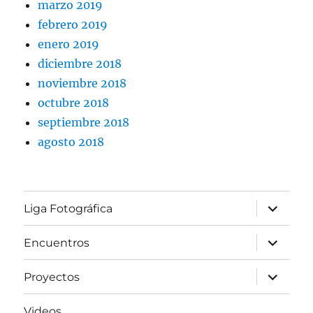
marzo 2019
febrero 2019
enero 2019
diciembre 2018
noviembre 2018
octubre 2018
septiembre 2018
agosto 2018
expande
Liga Fotográfica
el
menú
inferior
expande
Encuentros
el
menú
inferior
expande
Proyectos
el
menú
inferior
Videos