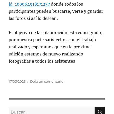
id=100064918171237
donde todos los
participantes pueden buscarse, verse y guardar
las fotos si así lo desean.
El objetivo de la colaboración esta conseguido,
por nuestra parte satisfechos con el trabajo
realizado y esperamos que en la próxima
edición estemos de nuevo realizando
fotografías a todos los asistentes
Publicado
en
17/03/2025
Deja un comentario
el
IX
Ruta
Pantanera
(marzo
2025)
BU
Buscar
AECC