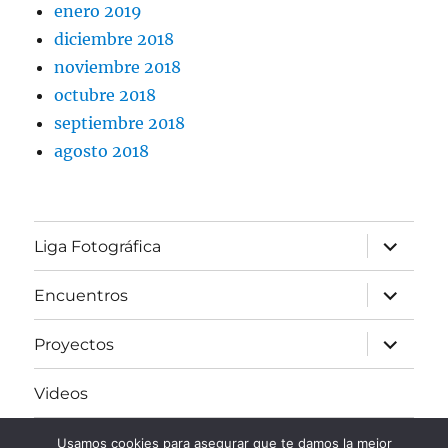
enero 2019
diciembre 2018
noviembre 2018
octubre 2018
septiembre 2018
agosto 2018
expande
Liga Fotográfica
el
menú
inferior
expande
Encuentros
el
menú
inferior
expande
Proyectos
el
menú
inferior
Videos
Enlaces de interés
Usamos cookies para asegurar que te damos la mejor