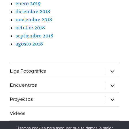
enero 2019
diciembre 2018
noviembre 2018
octubre 2018
septiembre 2018
agosto 2018
expande
Liga Fotográfica
el
menú
inferior
expande
Encuentros
el
menú
inferior
expande
Proyectos
el
menú
inferior
Videos
Enlaces de interés
Usamos cookies para asegurar que te damos la mejor