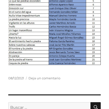
Publicado
en
08/12/2021
Deja un comentario
el
Reunión
del
Jurado
XIV
Liga.
BU
Buscar
2ª