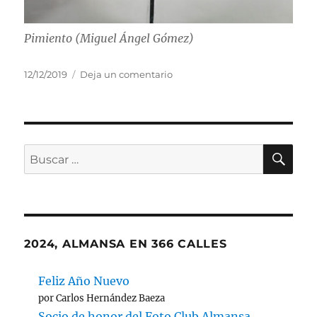
Pimiento (Miguel Ángel Gómez)
Publicado
en
12/12/2019
Deja un comentario
el
Reunión
del
Jurado
de
la
BU
Buscar
XII
por:
Liga.
Segunda
jornada.
2024, ALMANSA EN 366 CALLES
Feliz Año Nuevo
por Carlos Hernández Baeza
Socio de honor del Foto Club Almansa