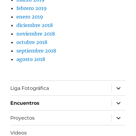
febrero 2019
enero 2019
diciembre 2018
noviembre 2018
octubre 2018
septiembre 2018
agosto 2018
expande
Liga Fotográfica
el
menú
inferior
expande
Encuentros
el
menú
inferior
expande
Proyectos
el
menú
inferior
Videos