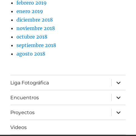
febrero 2019
enero 2019
diciembre 2018
noviembre 2018
octubre 2018
septiembre 2018
agosto 2018
expande
Liga Fotográfica
el
menú
inferior
expande
Encuentros
el
menú
inferior
expande
Proyectos
el
menú
inferior
Videos