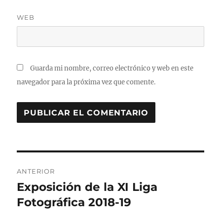
WEB
Guarda mi nombre, correo electrónico y web en este
navegador para la próxima vez que comente.
Navegación
ANTERIOR
de
Exposición de la XI Liga
Entrada
anterior:
Fotográfica 2018-19
entradas