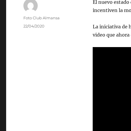
El nuevo estado 
incentiven la mo
Autor
Foto Club Almansa
Publicado
22/04/2020
La iniciativa de
el
video que ahora 