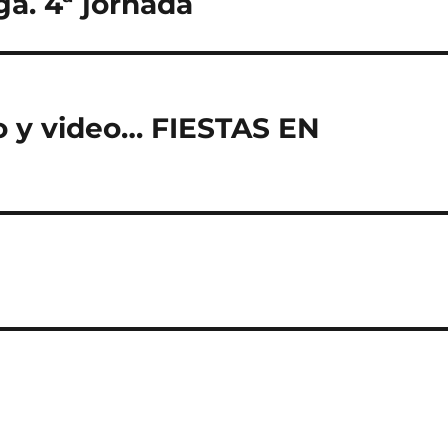
ga. 4ª jornada
o y video… FIESTAS EN