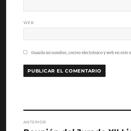
WEB
Guarda mi nombre, correo electrónico y web en este 
Navegación
ANTERIOR
de
Entrada