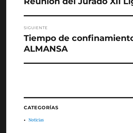
Reunión del Jurado XII Li
anterior:
entradas
SIGUIENTE
Tiempo de confinamient
Entrada
siguiente:
ALMANSA
CATEGORÍAS
Noticias