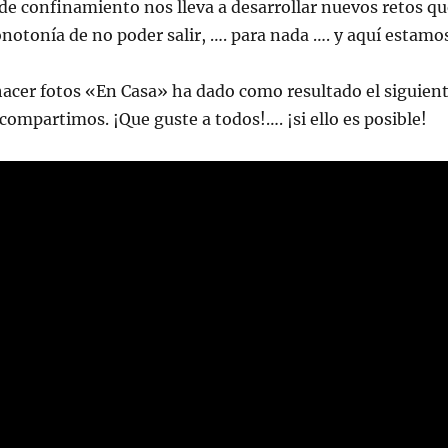
de confinamiento nos lleva a desarrollar nuevos retos qu
notonía de no poder salir, …. para nada …. y aquí estamos
 hacer fotos «En Casa» ha dado como resultado el siguien
compartimos. ¡Que guste a todos!…. ¡si ello es posible!