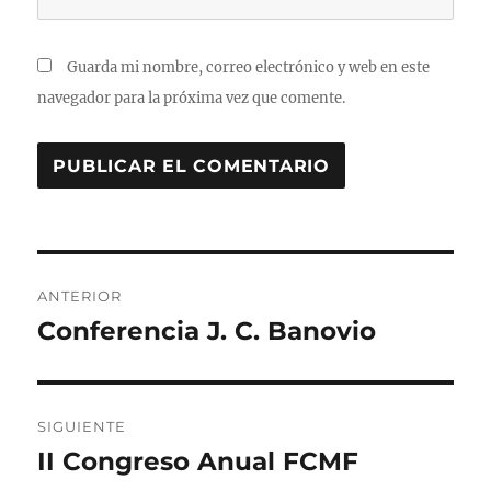
Guarda mi nombre, correo electrónico y web en este
navegador para la próxima vez que comente.
Navegación
ANTERIOR
de
Conferencia J. C. Banovio
Entrada
anterior:
entradas
SIGUIENTE
II Congreso Anual FCMF
Entrada
siguiente: