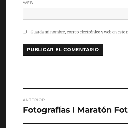
WEB
Guarda mi nombre, correo electrónico y web en este 
Navegación
ANTERIOR
de
Fotografías I Maratón Fo
Entrada
anterior:
entradas