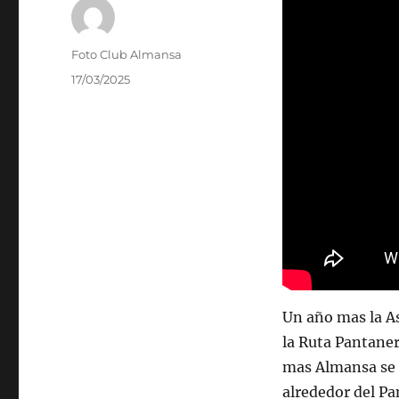
Autor
Foto Club Almansa
Publicado
17/03/2025
el
Un año mas la A
la Ruta Pantaner
mas Almansa se m
alrededor del Pa