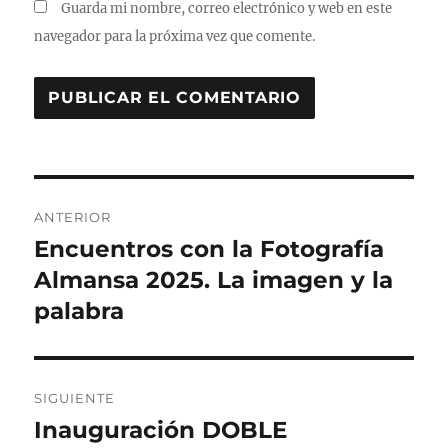
Guarda mi nombre, correo electrónico y web en este
navegador para la próxima vez que comente.
Navegación
ANTERIOR
de
Encuentros con la Fotografía
Entrada
anterior:
Almansa 2025. La imagen y la
entradas
palabra
SIGUIENTE
Inauguración DOBLE
Entrada