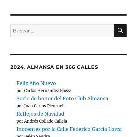
PÁGI
PRÓ
de
NA
XIMA
ANT
PÁGI
entradas
ERIO
NA
R
BU
Buscar
por:
2024, ALMANSA EN 366 CALLES
Feliz Año Nuevo
por Carlos Hernández Baeza
Socio de honor del Foto Club Almansa
por Juan Carlos Picornell
Reflejos de Navidad
por Andrés Collado Calleja
Inocentes por la Calle Federico García Lorca
por Belén Sendra