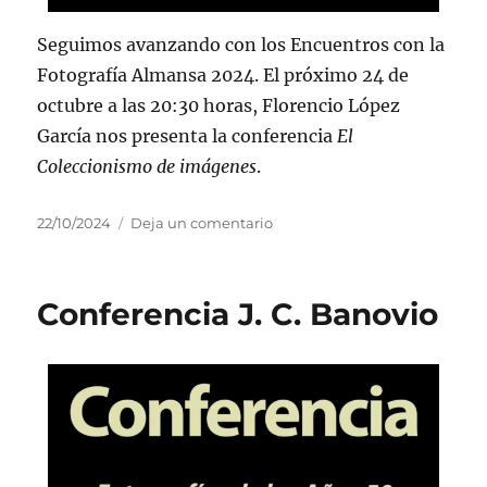
Seguimos avanzando con los Encuentros con la
Fotografía Almansa 2024. El próximo 24 de
octubre a las 20:30 horas, Florencio López
García nos presenta la conferencia
El
Coleccionismo de imágenes
.
Publicado
en
22/10/2024
Deja un comentario
el
Conferencia
Florencio
López
Conferencia J. C. Banovio
García