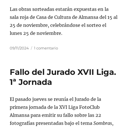
Las obras sorteadas estarán expuestas en la
sala roja de Casa de Cultura de Almansa del 15 al
25 de noviembre, celebrándose el sorteo el
lunes 25 de noviembre.
Publicado
en
09/11/2024
1 comentario
el
Rifa
solidaria
Rifarte
Fallo del Jurado XVII Liga.
1ª Jornada
El pasado jueves se reunía el Jurado de la
primera jornada de la XVI Liga FotoClub
Almansa para emitir su fallo sobre las 22
fotografías presentadas bajo el tema
Sombras
,