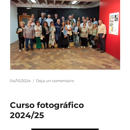
Publicado
en
04/10/2024
Deja un comentario
el
Inauguración
Encuentros
con
Curso fotográfico
la
Fotografía
2024/25
Almansa
2024