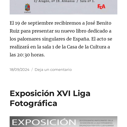
El 19 de septiembre recibiremos a José Benito
Ruiz para presentar su nuevo libro dedicado a
los palomares singulares de España. El acto se
realizará en la sala 1 de la Casa de la Cultura a
las 20:30 horas.
Publicado
en
18/09/2024
Deja un comentario
el
Presentación
del
libro
Exposición XVI Liga
Palomares
Singulares
Fotográfica
de
España