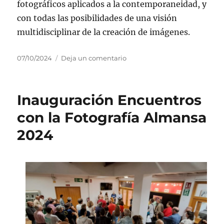
fotográficos aplicados a la contemporaneidad, y
con todas las posibilidades de una visión
multidisciplinar de la creación de imágenes.
Publicado
en
07/10/2024
Deja un comentario
el
Conferencia
Marta
L.
Inauguración Encuentros
Sánchez
con la Fotografía Almansa
2024