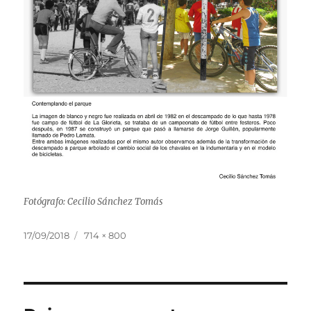
Fotógrafo: Cecilio Sánchez Tomás
Publicado
Tamaño
17/09/2018
714 × 800
el
completo