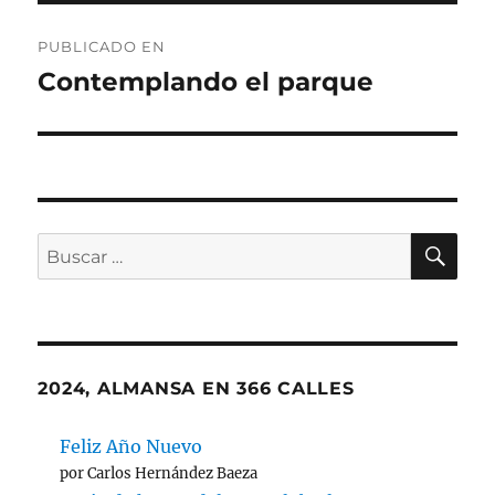
Navegación
PUBLICADO EN
de
Contemplando el parque
entradas
BU
Buscar
por:
2024, ALMANSA EN 366 CALLES
Feliz Año Nuevo
por Carlos Hernández Baeza