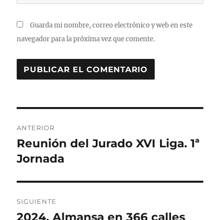
Guarda mi nombre, correo electrónico y web en este
navegador para la próxima vez que comente.
Navegación
ANTERIOR
de
Reunión del Jurado XVI Liga. 1ª
Entrada
anterior:
Jornada
entradas
SIGUIENTE
2024, Almansa en 366 calles
Entrada