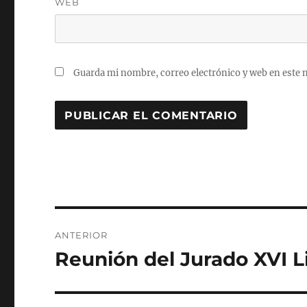
WEB
Guarda mi nombre, correo electrónico y web en este 
Navegación
ANTERIOR
de
Reunión del Jurado XVI L
Entrada
anterior:
entradas