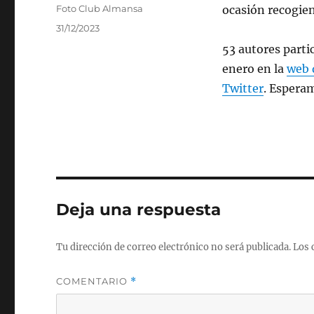
Autor
Foto Club Almansa
ocasión recogiend
Publicado
31/12/2023
el
53 autores parti
enero en la
web 
Twitter
. Espera
Deja una respuesta
Tu dirección de correo electrónico no será publicada.
Los 
COMENTARIO
*