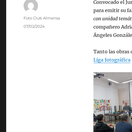
Convocado el Jur
para emitir su f
Autor
Foto Club Almansa
con unidad temát
Publicado
07/02/2024
compañero Adri
el
Ángeles Gonzále
Tanto las obras 
Liga fotográfica