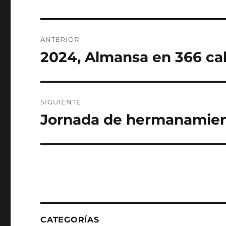
Navegación
ANTERIOR
de
2024, Almansa en 366 cal
Entrada
anterior:
entradas
SIGUIENTE
Jornada de hermanamien
Entrada
siguiente:
CATEGORÍAS